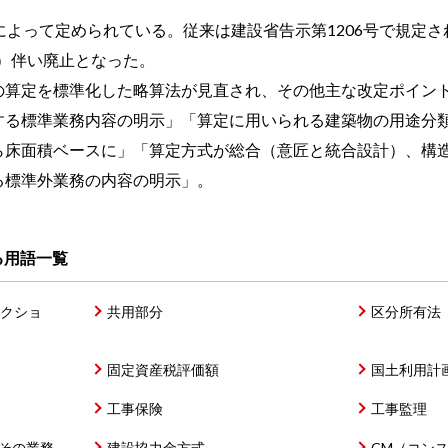
によって定められている。従来は建設省告示第1206号で規定
行）伴い廃止となった。
の算定を標準化した略算法が見直され、その他主な改定ポイン
する標準業務内容の明示」「算定に用いられる建築物の用途分類
ら床面積ベースに」「算定方式が総合（意匠と統合設計）、構
る標準外業務の内容の明示」。
る用語一覧
ラクショ
共用部分
区分所有法
固定資産税評価額
国土利用計
工事保険
工事監理
その業務
建設協力金方式
CM（コン