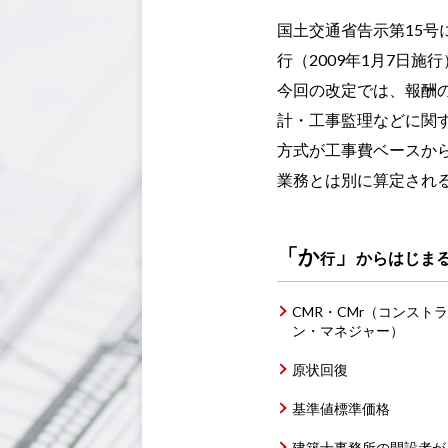
国土交通省告示第15号
行（2009年1月7日施
今回の改定では、報酬
計・工事監理などに関
方式が工事費ベースか
業務とは別に算定され
「か
」
からはじま
行
CMR・CMr（コンスト
ン・マネジャー）
原状回復
基準値標準価格
建築士事務所の開設者が