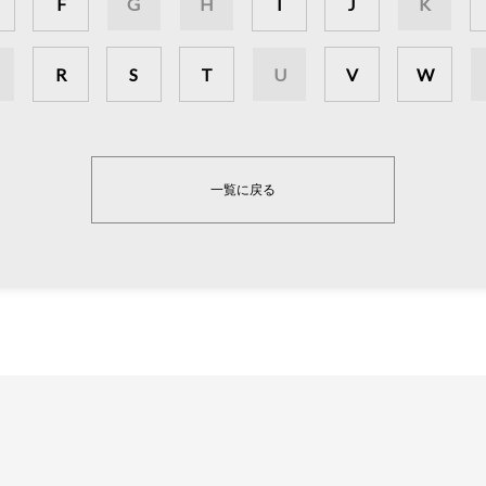
F
G
H
I
J
K
R
S
T
U
V
W
一覧に戻る