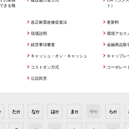
できる報
ト）
改正耐震改修促進法
更新料
現場説明
環境アセス
経営事項審査
金融商品取
キャッシュ・オン・キャッシュ
キャップレ
コストオン方式
コーポレー
公設民営
た
な
は
ま
や
ら
行
行
行
行
行
行
行