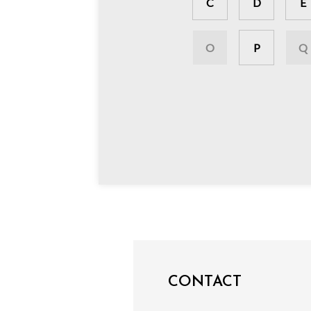
C
D
E
O
P
Q
CONTACT