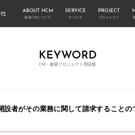
ABOUT HCM
SERVICE
PROJECT
阪急CMについて
サービス
プロジェクト
阪急CMの特徴
CM業務とは何か
用途別に探す
サービス別に探す
建設プロジェクト総合支援
プロジェクト
代
コ
FEATURES OF HANKYU CM
KEYWORD
そのほか多彩なサービス
ブログ
建築プロジェ
会社概要
受賞実績
COMPANY PROFILE
AWA
CM・建築プロジェクト用語集
開設者がその業務に関して請求することの