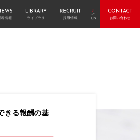
JP
NEWS
LIBRARY
RECRUIT
CONTACT
新着情報
ライブラリ
採用情報
お問い合わせ
EN
お電話でのお問い合わせ
大阪：06-6147-3059
ギャラリー
表取締役挨拶
ストマネジメント・工事費査定
レポート&インタビュー
建物竣工後サポート
”GALLERY”
TOP MESSAGE
東京：03-6212-6001
名古屋：052-856-9574
クト用語集
Q&A
アクセス
RD
ACCESS
福岡：092-401-2058
フォームからのお問い合わせ
お問い合わせフォームへ
できる報酬の基