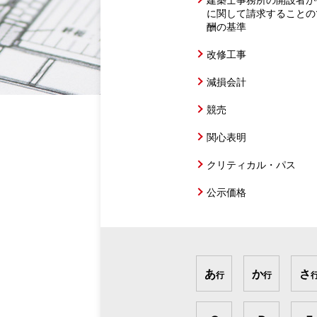
に関して請求することの
酬の基準
改修工事
減損会計
競売
関心表明
クリティカル・パス
公示価格
あ
か
さ
行
行