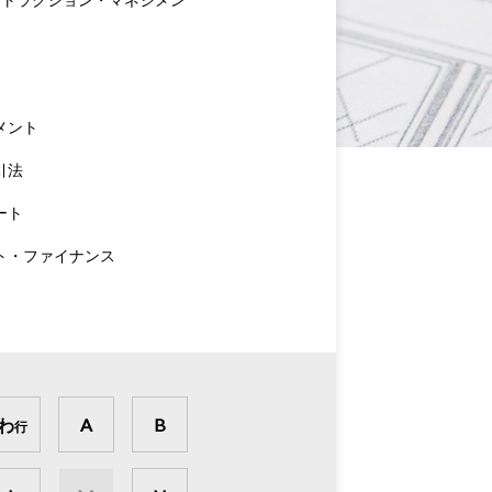
メント
引法
ート
ト・ファイナンス
わ
A
B
行