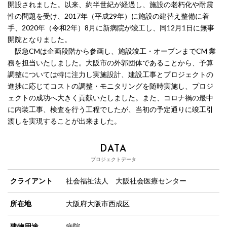
開設されました。以来、約半世紀が経過し、施設の老朽化や耐震
性の問題を受け、2017年（平成29年）に施設の建替え整備に着
手、2020年（令和2年）8月に新病院が竣工し、同12月1日に無事
開院となりました。
阪急CMは企画段階から参画し、施設竣工・オープンまでCM 業
務を担当いたしました。大阪市の外郭団体であることから、予算
調整については特に注力し実施設計、建設工事とプロジェクトの
進捗に応じてコストの調整・モニタリングを随時実施し、プロジ
ェクトの成功へ大きく貢献いたしました。また、コロナ禍の最中
に内装工事、検査を行う工程でしたが、当初の予定通りに竣工引
渡しを実現することが出来ました。
DATA
プロジェクトデータ
クライアント
社会福祉法人 大阪社会医療センター
所在地
大阪府大阪市西成区
建物用途
病院