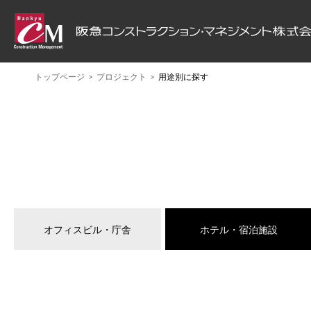
トップページ
プロジェクト
用途別に探す
ABOUT HCM
PROJECT
SERVICE
阪急CMについて
プロジェクト
サービス
オフィスビル・庁舎
ホテル・宿泊施設