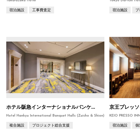
Takarazuka Hotel
Tokyo Dai-ichi Ho
宿泊施設
工事費査定
宿泊施設
プ
ホテル阪急インターナショナルバンケットホール（瑞鳥 紫苑）
京王プレッソ
Hotel Hankyu International Banquet Halls (Zuicho & Shion)
KEIO PRESSO INN 
複合施設
プロジェクト総合支援
宿泊施設
個