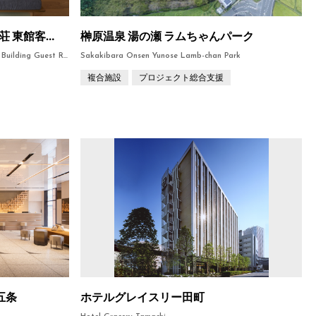
山形 銀山温泉［仙峡の宿 銀山荘 東館客室］
榊原温泉 湯の瀬 ラムちゃんパーク
Yamagata Ginzan Onsen Ginzanso East Building Guest Room
Sakakibara Onsen Yunose Lamb-chan Park
複合施設
プロジェクト総合支援
五条
ホテルグレイスリー田町