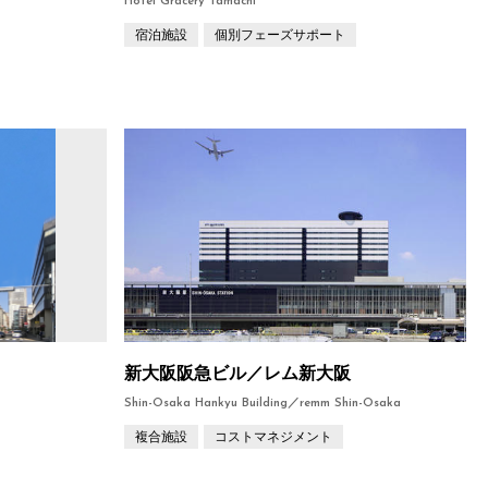
Hotel Gracery Tamachi
宿泊施設
個別フェーズサポート
新大阪阪急ビル／レム新大阪
Shin-Osaka Hankyu Building／remm Shin-Osaka
複合施設
コストマネジメント