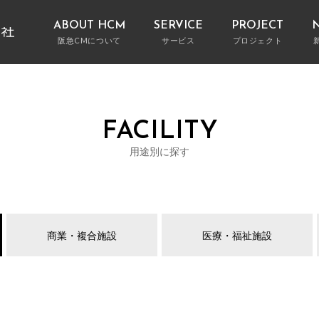
ABOUT HCM
SERVICE
PROJECT
阪急CMについて
サービス
プロジェクト
阪急CMの特徴
CM業務とは何か
用途別に探す
サービス別に探す
建設プロジェクト総合支援
プロジェクト
代
コ
FEATURES OF HANKYU CM
FACILITY
そのほか多彩なサービス
ブログ
建築プロジェ
会社概要
受賞実績
COMPANY PROFILE
AWA
用途別に探す
商業・複合施設
医療・福祉施設