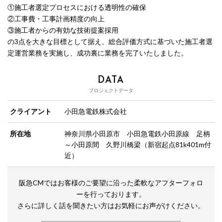
①施工者選定プロセスにおける透明性の確保
②工事費・工事計画精度の向上
③施工者からの有効な技術提案採用
の3点を大きな目標として据え、総合評価方式に基づいた施工者選
定運営業務を実施し、成功裏に業務を完了いたしました。
DATA
プロジェクトデータ
クライアント
小田急電鉄株式会社
所在地
神奈川県小田原市 小田急電鉄小田原線 足柄
～小田原間 久野川橋梁（新宿起点81k401m付
近）
阪急CMではお客様のご要望に沿った柔軟なアフターフォロ
ーを行っております。
さらに詳しく話を聞きたい方はお気軽にお声がけください。