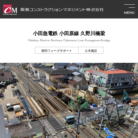
MENU
小田急電鉄 小田原線 久野川橋梁
Odakyu Electric Railway Odawara Line Kunogawa-Bridge
個別フェーズサポート
土木施設