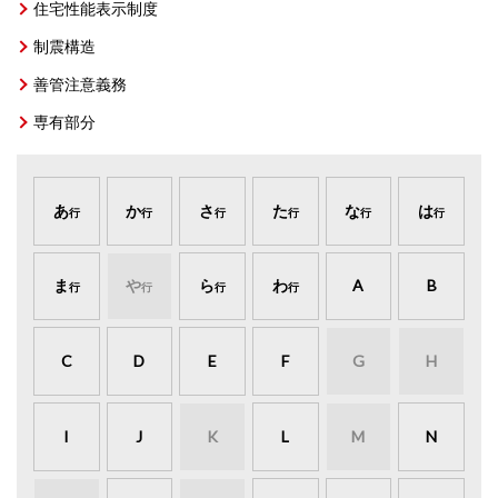
住宅性能表示制度
制震構造
善管注意義務
専有部分
あ
か
さ
た
な
は
行
行
行
行
行
行
ま
や
ら
わ
A
B
行
行
行
行
C
D
E
F
G
H
I
J
K
L
M
N