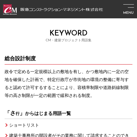
MENU
KEYWORD
CM・建築プロジェクト用語集
総合設計制度
政令で定める一定規模以上の敷地を有し、かつ敷地内に一定の空
地を確保した計画で、特定行政庁が市街地の環境の整備に寄与す
ると認めて許可するすることにより、容積率制限や道路斜線制限
等の高さ制限が一定の範囲で緩和される制度。
「さ
」
からはじまる用語一覧
行
ショートリスト
建築士事務所の開設者がその業務に関して請求することのでき