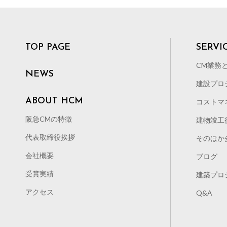
炭素を取り入れた事業運営が求められるようになりまし
する企業イメージの向上 投資家やステークホルダーに
報だけでなく、環境・社会・企業統治の要素を重視した「
的に運用できるコーポレートイメージ（持続可能な企業
TOP PAGE
SERVI
打てる 近い将来に脱炭素経営への義務化（法整備）が
な取り組みを進めておくことは企業経営において大きなメ
CM業務
NEWS
ランニングコストは、企業経営おいて大きなウエイトを
建設プロ
脱炭素化社会への貢献だけでなくランニングコスト削減
ABOUT HCM
コストマ
ょう。 それでも企業で取り組みが進まない理由 ネック
裕のある大企業はともかく、一般企業からすれば2050
阪急CMの特徴
建物竣工
いのが実情でしょう。所有する建築設備に対する知見や
代表取締役挨拶
そのほか
策が進まない実情があるといえます。 では何から手をつ
企業の電力消費量の圧縮は、経営コストの縮減・脱炭素
会社概要
ブログ
冷HPビル用マルチエアコンの旧型機種と高効率機種で
受賞実績
建築プロ
おります。それによりランニングコスト削減へつながり
アクセス
せん。その他に照明器具のLED化・空調機のインバー
Q&A
どやれることを少しずつ探っていくことが大切です。 対
と高額なコストがかかりますが、設備投資の資金確保に