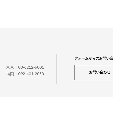
、合計をゼロにし、実質的に温室効果ガスの排出量をゼロとする考え方
者、そのほか関連する各種環境コンサルタント）のマネジメントを行い
組み 地球温暖化の大きな要因となっている、温室効果ガス 温室効果
設品質（パフォーマンス）のご提供に貢献していきたいと考えています
があります。この中でも最も温暖化への影響が大きいのが二酸化炭素の
せ"CONTACT" ☜CLICK!）。 御精読ありがとうございました
酸化炭素の主な発生要因は化石燃料の燃焼が挙げられます。これらの対
。 取り組みと課題① 電気消費量を抑えることが脱炭素化への大きな
減少傾向にあるとは言え、依然として、化石燃料（2018年時点で実
えば、総電気消費量を抑えることが化石燃料の削減につながります。建
送装置・給湯が電気消費の大部分を占めております。設備機器において
として省エネ機器はイニシャルコストが高く国内における機器の普及が
由来の燃料や再生可能エネルギー（太陽光等の自然エネルギー）の利用
フォームからのお問い
由来の燃料を利用しても製造輸送過程で化石燃料を使えば排出量が上回
東京：03-6212-6001
様に再生可能エネルギー設備はイニシャルコストが高くなります。 取
お問い合わせ
福岡：092-401-2058
大気への放出を削減する 二酸化炭素の貯留により、大気への影響を少
、温室効果ガスを地中に埋め戻すための広大な土地が必要になることで
源エネルギー庁 日本のエネルギー2020より 差し引きゼロの概念はと
世界各国では太陽光等の自然エネルギーの利用による化石燃料削減だけ
組等も行っており、様々な方法で二酸化炭素削減が進められています。
リ協定以降、日本でも低炭素から脱炭素へ流れが一気に加速しました。