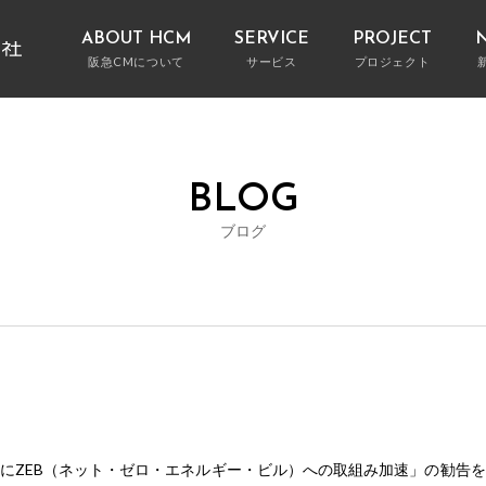
ABOUT HCM
SERVICE
PROJECT
阪急CMについて
サービス
プロジェクト
阪急CMの特徴
CM業務とは何か
用途別に探す
サービス別に探す
建設プロジェクト総合支援
プロジェクト
代
コ
FEATURES OF HANKYU CM
BLOG
そのほか多彩なサービス
ブログ
建築プロジェ
会社概要
受賞実績
COMPANY PROFILE
AWA
ブログ
国にZEB（ネット・ゼロ・エネルギー・ビル）への取組み加速」の勧告