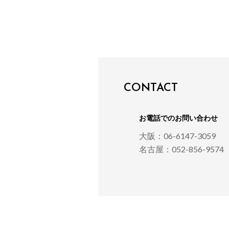
す。温室効果ガスの排出量を吸収・除去量から差し引き
クトマネージャーとして、多くの技術者（設計者、施工
典：環境省 脱炭素ポータルより 脱炭素化の課題と取り
の建設プロジェクトの成功とそれにより得られる高い施
く分けて二酸化炭素・メタン・一酸化二窒素・フロン類
グに御興味がございましたら是非お問合せください（お問合
あり、この削減が一番の課題となっています。また、二
hank you for your reading! －
一般に行われている取り組みを具体的に上げていきます
下の表にあるように日本国内における電源構成は、徐々に
5.5％）によるところが多いことがわかります。逆にい
CONTACT
きく分けて空調・熱搬送・照明コンセント・EV等の搬
率機種による省エネ化が取り組まれておりますが、課題
状況です。 取り組みと課題② 化石燃料の削減へ 自然
お電話でのお問い合わせ
で化石燃料の削減につながります。課題として、植物
大阪：06-6147-3059
い、全体として削減目標が達成できません。課題①と同
名古屋：052-856-9574
題③ 排出された二酸化炭素を地中へ埋設貯留することで
とで、環境への取り組みを行なっています。課題として
の場合7倍の国土が必要といわれています）。 出典：資
室効果ガスの排出量自体をゼロにするのは急務であり、
二酸化炭素の吸収に寄与しない素材の使用削減を行う取
営に取り組みはじめることへのメリット 2016年のパ