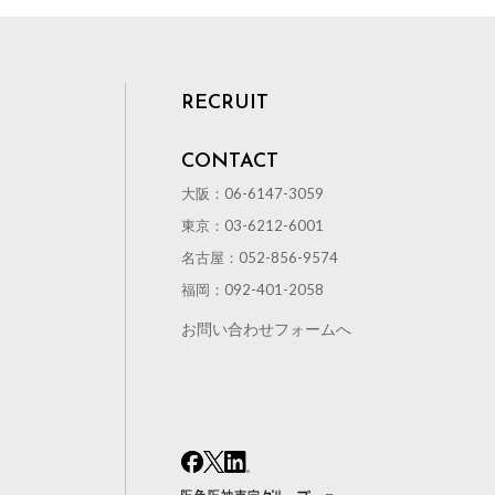
投資家に足
す。財務情
を抑え長期
って対策を
RECRUIT
への具体的
設備機器の
CONTACT
ことは、
大阪：06-6147-3059
なるでし
資金的に余
東京：03-6212-6001
ればいけな
名古屋：052-856-9574
理由で対
福岡：092-401-2058
述のとおり
お問い合わせフォームへ
ると、空
生じてきて
もしれま
雨水利用な
用と比べる
得るなど