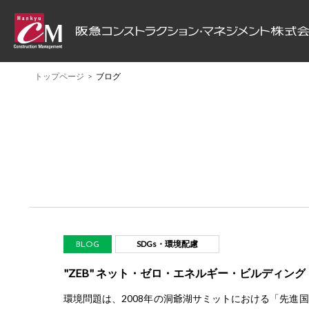
トップページ
ブログ
ABOUT HCM
PROJECT
SERVICE
阪急CMについて
プロジェクト
サービス
SDGs・環境配慮
BLOG
"ZEB" ネット・ゼロ・エネルギー・ビルディング
環境問題は、2008年の洞爺湖サミットにおける「先進