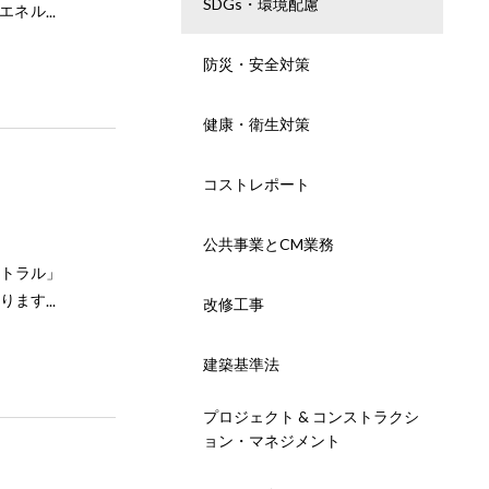
SDGs・環境配慮
エネルギ
日本におけ
防災・安全対策
再生可能エ
築公共建築
社会の実現
健康・衛生対策
ロ・エネルギ
ロにする
コストレポート
できませ
ネット）
公共事業とCM業務
消費するエ
トラル」
必要となる
ります。
改修工事
なかメリッ
きたいと
ンなどが整
現在、世界
建築基準法
り組み易く
050年を
と考慮した
はもとよ
プロジェクト & コンストラクシ
よる数字
ンニュート
ョン・マネジメント
建物運用時
扱われま
るプロジェ