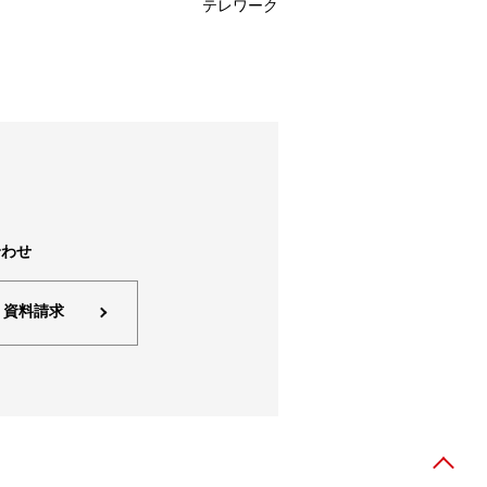
です。 出
テレワーク
、お客様
ガスは大き
。本ブロ
排出量で
。 ー T
策として
一歩となる
質依存度8
物の中で大
は昨今高効
進まない
を行うこと
合わせ
ってしま
り組みと課
・資料請求
なくするこ
す（日本
もかく、温
でなく、
 脱炭素経
企業にも脱