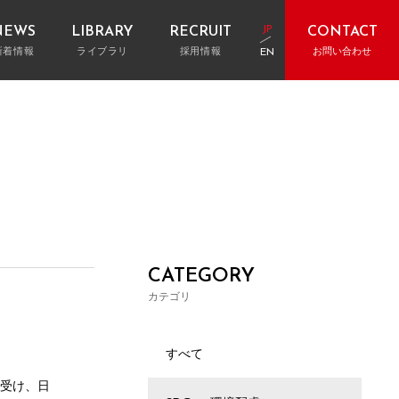
JP
NEWS
LIBRARY
RECRUIT
CONTACT
新着情報
ライブラリ
採用情報
お問い合わせ
EN
お電話でのお問い合わせ
大阪：06-6147-3059
ギャラリー
表取締役挨拶
ストマネジメント・工事費査定
レポート&インタビュー
建物竣工後サポート
”GALLERY”
TOP MESSAGE
東京：03-6212-6001
名古屋：052-856-9574
クト用語集
Q&A
アクセス
RD
ACCESS
福岡：092-401-2058
フォームからのお問い合わせ
お問い合わせフォームへ
CATEGORY
カテゴリ
すべて
を受け、日