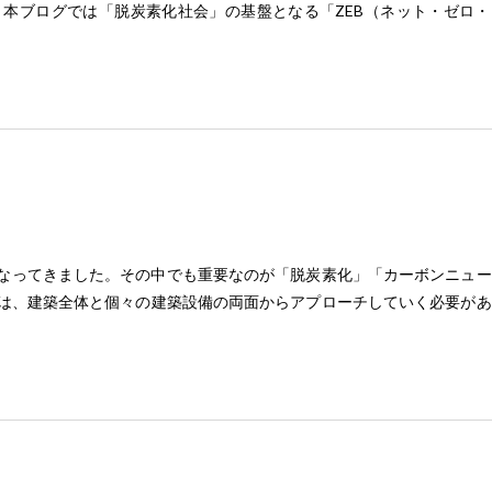
本ブログでは「脱炭素化社会」の基盤となる「ZEB（ネット・ゼロ・
化社会についてはこちらのブログも参照ください ☜ CLICK!）。 
011年に東日本大震災による大規模な電力供給不足に陥ったこともあり、
うになりました。2014年には閣議決定により「2020年度までに新
指す」という政策目標が掲げられました。 カーボンニュートラル・脱炭素
？ 「ZEB」とは、Net Zero Energy Building（ネット・ゼ
環境を実現しながら、建物で消費する年間の一次エネルギーの収支をゼ
は人が活動しているため、エネルギー消費量を完全にゼロにすることは
よって使う分のエネルギーをつくることで、エネルギー消費量を正味（
ネルギーを省エネと創エネで”ゼロ"にすること 理想的なZEBは建物で
なってきました。その中でも重要なのが「脱炭素化」「カーボンニュー
建築計画をする上で“ゼロ”にすることが困難な建物や多大なコストが
は、建築全体と個々の建築設備の両面からアプローチしていく必要があ
のメリット・ZEBを達成するには ZEBについては、環境対策の他になか
備の視点」に焦点を当て、私達がいま始められることについて触れてい
あります。 出典：環境省HP 環境ポータルより 様々なガイドライ
暖化の原因となる温室効果ガス排出量実質「ゼロを目標」とする社会 
の計画や設計については様々なガイドラインなどが整備されており、取
いますが、日本政府は、2030年までの大幅な削減目標の引き上げ、2
には維持管理やウェルネス（安全・安心・健全な運用）などをしっかり
ボンニュートラル）にする宣言が行われています。これにより、自治体
用が大切となります。計画・設計段階から竣工までは省エネや創エネに
現在求められています。 出典：環境省広報室 ecojinより カーボ
竣工後の運用によって還元される品質（メリット）が決まるともいえ、
が、「カーボンニュートラル」とは一般に脱炭素化と同じ考え方として
まとめ（私達阪急CMの役割） 私達、阪急CMは建築全般を専門とす