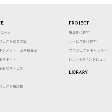
たが、その取り組みにはどのようなメリットがあるのでしょうか？ ①
よる評価という観点により、脱炭素化に取り組む企業も増えてきていま
ESG投資」の重要度が増していることから、「ESG投資」はリスク
としてのイメージ）へとつながっていきます。 ②法整備化へ向け前も
CE
PROJECT
進むと考えられますが、その時に出遅れない為にも、先んじて脱炭素化
リットです。 ③長期的な視点でのコスト削減できる 企業がかかえる
とは何か
用途別に探す
占めます。その電力消費量を抑えるために高効率な設備機器を導入する
ジェクト総合支援
サービス別に探す
にもつながります。加えて近年の電気・ガソリン代の上昇への対策にも
ネジメント・工事費査定
プロジェクトギャラリー
となるのは最新設備機器の導入にかかる多大なイニシャルコストです。
年を見据えるより、経済情勢の変化の中でまず足元の利益を追求しなけ
後サポート
レポート&インタビュー
投資資金の不足、不明瞭な費用対効果、社内で特に要求が無いといった
多彩なサービス
けるべきか？ 保有施設の把握・消費電力の節約を目指しましょう 前
LIBRARY
化社会実現の双方への効果があります。身近な建築設備から一例をあげ
は、部分負荷特性や制御機器の向上により、総電気消費量に大きな差が
ジェクト用語集
、設備更新に多大なコストがかかっても、数年でのコスト回収も可能か
ター化・地中熱利用・太陽光利用や換気、空調設備における熱再利用・
策には大きな費用がかかるのでは？ 脱炭素化への投資は一般的設備費
対して、補助金を活用したり、カーボンクレジットによる取引で対価を