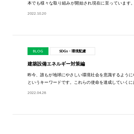
本でも様々な取り組みが開始され現在に至っています。
ー・ビル）」についてふれていきたいと思います（脱炭素
2022.10.20
るゼロ・エネルギー建築（ZEB）への政策 日本では2
ネルギーによる持続可能な低炭素社会の実現が叫ばれるよ
物等で、2030年までに新築建築物の平均でZEBを目
にはZEBへの取組みが重要となります。 改めて「ZEB」とは何か
ー・ビル）の略称で、「ゼブ」と呼びます。快適な室内
SDGs・環境配慮
BLOG
ことを目指した建物のことです。ただ、実際の建物で
ん。省エネによって使うエネルギーをへらし、創エネに
建築設備エネルギー対策編
でゼロにすることを目指します。 理想的なZEBは消費エ
昨今、誰もが地球にやさしい環境社会を意識するように
ネルギーを省エネと創エネで“ゼロ”にすることですが、
というキーワードです。これらの使命を達成していくに
ため、4つ（4段階）の定義が設定されています。 ZEB
当ブログでは、脱炭素化をとりまく状況と主に「建築設
トが想定できないと思われますが、実は多くのメリットが
2022.04.28
思います。 脱炭素化社会とは？ 脱炭素化社会＝地球温
備され企画や設計が取り組み易くなっています！ ZEB
共通の目標として各国が排出量の削減・実質ゼロを掲げて
なりました。しかし、実際のZEB性能を実現するため
目途に温室効果ガス排出量を全体として実質ゼロ（カー
運用が求められるなど、建物引き渡し後（竣工後）の運
り民間企業での脱炭素化への取り組み義務の具体的な対策が
上のZEB性能の確保に視点が偏りやすくなりますが、
ラルとは 同じような内容で聞くこともあると思います
をしっかりと見据えたマネジメントが重要となります。 